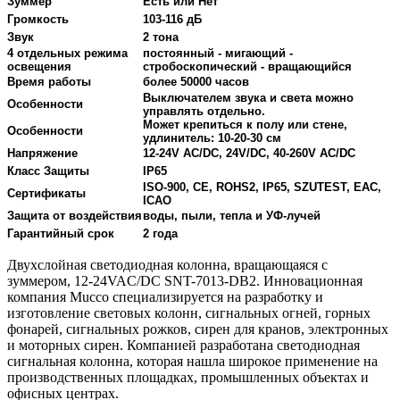
Зуммер
Есть или Нет
Громкость
103-116 дБ
Звук
2 тона
4 отдельных режима
постоянный - мигающий -
освещения
стробоскопический - вращающийся
Время работы
более 50000 часов
Выключателем звука и света можно
Особенности
управлять отдельно.
Может крепиться к полу или стене,
Особенности
удлинитель: 10-20-30 см
Напряжение
12-24V AC/DC, 24V/DC, 40-260V AC/DC
Класс Защиты
IP65
ISO-900, CE, ROHS2, IP65, SZUTEST, EAC,
Сертификаты
ICAO
Защита от воздействия
воды, пыли, тепла и УФ-лучей
Гарантийный срок
2 года
Двухслойная светодиодная колонна, вращающаяся с
зуммером, 12-24VAC/DC SNT-7013-DB2. Инновационная
компания Mucco специализируется на разработку и
изготовление световых колонн, сигнальных огней, горных
фонарей, сигнальных рожков, сирен для кранов, электронных
и моторных сирен. Компанией разработана светодиодная
сигнальная колонна, которая нашла широкое применение на
производственных площадках, промышленных объектах и
офисных центрах.