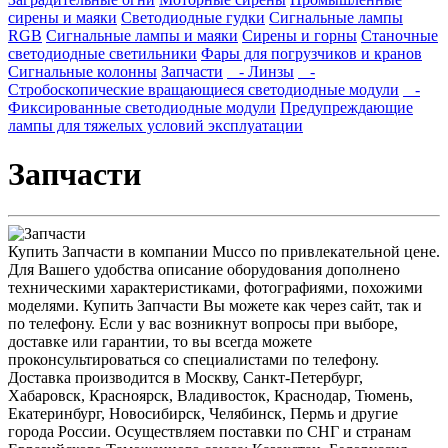
сирены и маяки
Светодиодные гудки
Сигнальные лампы
RGB
Сигнальные лампы и маяки
Сирены и горны
Станочные
светодиодные светильники
Фары для погрузчиков и кранов
Сигнальные колонны
Запчасти
- Линзы
-
Стробоскопические вращающиеся светодиодные модули
-
Фиксированные светодиодные модули
Предупреждающие
лампы для тяжелых условий эксплуатации
Запчасти
Купить Запчасти в компании Mucco по привлекательной цене.
Для Вашего удобства описание оборудования дополнено
техническими характеристиками, фотографиями, похожими
моделями. Купить Запчасти Вы можете как через сайт, так и
по телефону. Если у вас возникнут вопросы при выборе,
доставке или гарантии, то вы всегда можете
проконсультироваться со специалистами по телефону.
Доставка производится в Москву, Санкт-Петербург,
Хабаровск, Красноярск, Владивосток, Краснодар, Тюмень,
Екатеринбург, Новосибирск, Челябинск, Пермь и другие
города России. Осуществляем поставки по СНГ и странам