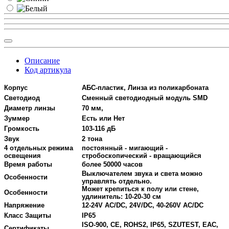
Описание
Код артикула
Корпус
АБС-пластик, Линза из поликарбоната
Светодиод
Сменный светодиодный модуль SMD
Диаметр линзы
70 мм,
Зуммер
Есть или Нет
Громкость
103-116 дБ
Звук
2 тона
4 отдельных режима
постоянный - мигающий -
освещения
стробоскопический - вращающийся
Время работы
более 50000 часов
Выключателем звука и света можно
Особенности
управлять отдельно.
Может крепиться к полу или стене,
Особенности
удлинитель: 10-20-30 см
Напряжение
12-24V AC/DC, 24V/DC, 40-260V AC/DC
Класс Защиты
IP65
ISO-900, CE, ROHS2, IP65, SZUTEST, EAC,
Сертификаты