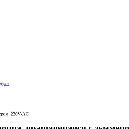
дули
ером, 220V/AC
лонна, вращающаяся с зуммер