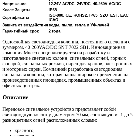
Напряжение
12-24V AC/DC, 24V/DC, 40-260V AC/DC
Класс Защиты
IP65
ISO-900, CE, ROHS2, IP65, SZUTEST, EAC,
Сертификаты
ICAO
Защита от воздействия
воды, пыли, тепла и УФ-лучей
Гарантийный срок
2 года
Однослойная светодиодная колонна, постоянного свечения с
зуммером, 40-260VAC/DC SNT-7022-SB1. Инновационная
компания Mucco специализируется на разработку и
изготовление световых колонн, сигнальных огней, горных
фонарей, сигнальных рожков, сирен для кранов, электронных
и моторных сирен. Компанией разработана светодиодная
сигнальная колонна, которая нашла широкое применение на
производственных площадках, промышленных объектах и
офисных центрах.
Описание
Передовое сигнальное устройство представляет собой
светодиодную колонну диаметром 70 мм, состоящую из 1 до 5
разноцветных огней расположенных слоями:
красного;
зеленого;