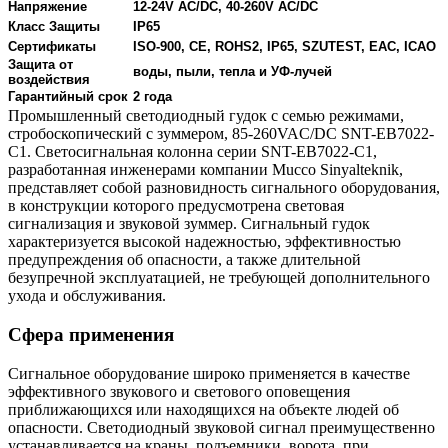
Напряжение
12-24V AC/DC, 40-260V AC/DC
Класс Защиты
IP65
Сертификаты
ISO-900, CE, ROHS2, IP65, SZUTEST, EAC, ICAO
Защита от
воды, пыли, тепла и УФ-лучей
воздействия
Гарантийный срок
2 года
Промышленный светодиодный гудок с семью режимами,
стробоскопический с зуммером, 85-260VAC/DC SNT-EB7022-
C1. Светосигнальная колонна серии SNT-EB7022-C1,
разработанная инженерами компании Mucco Sinyalteknik,
представляет собой разновидность сигнального оборудования,
в конструкции которого предусмотрена световая
сигнализация и звуковой зуммер. Сигнальный гудок
характеризуется высокой надежностью, эффективностью
предупреждения об опасности, а также длительной
безупречной эксплуатацией, не требующей дополнительного
ухода и обслуживания.
Сфера применения
Сигнальное оборудование широко применяется в качестве
эффективного звукового и светового оповещения
приближающихся или находящихся на объекте людей об
опасности. Светодиодный звуковой сигнал преимущественно
устанавливается на краны, подъемники, ворота, при