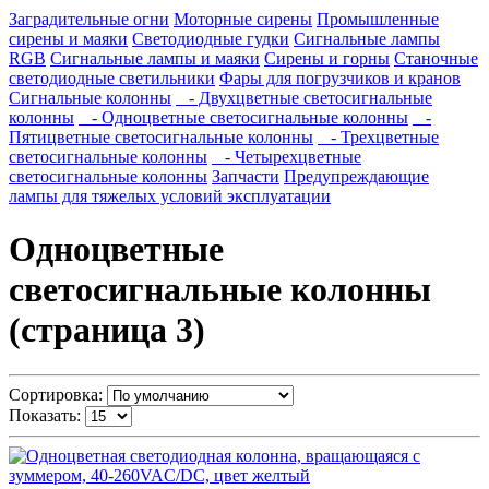
Заградительные огни
Моторные сирены
Промышленные
сирены и маяки
Светодиодные гудки
Сигнальные лампы
RGB
Сигнальные лампы и маяки
Сирены и горны
Станочные
светодиодные светильники
Фары для погрузчиков и кранов
Сигнальные колонны
- Двухцветные светосигнальные
колонны
- Одноцветные светосигнальные колонны
-
Пятицветные светосигнальные колонны
- Трехцветные
светосигнальные колонны
- Четырехцветные
светосигнальные колонны
Запчасти
Предупреждающие
лампы для тяжелых условий эксплуатации
Одноцветные
светосигнальные колонны
(страница 3)
Сортировка:
Показать: