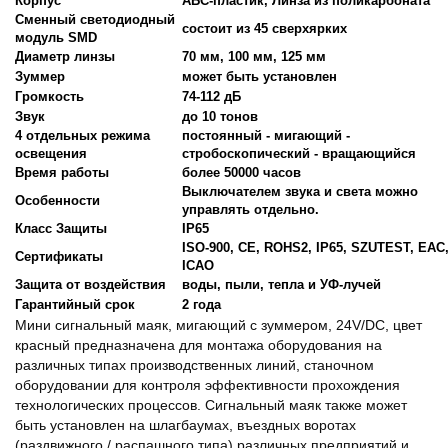
Корпус
АБС-пластик, Линза из поликарбоната
Сменный светодиодный
состоит из 45 сверхярких
модуль SMD
Диаметр линзы
70 мм, 100 мм, 125 мм
Зуммер
может быть установлен
Громкость
74-112 дБ
Звук
до 10 тонов
4 отдельных режима
постоянный - мигающий -
освещения
стробоскопический - вращающийся
Время работы
более 50000 часов
Выключателем звука и света можно
Особенности
управлять отдельно.
Класс Защиты
IP65
ISO-900, CE, ROHS2, IP65, SZUTEST, EAC
Сертификаты
ICAO
Защита от воздействия
воды, пыли, тепла и УФ-лучей
Гарантийный срок
2 года
Мини сигнальный маяк, мигающий с зуммером, 24V/DC, цвет
красный предназначена для монтажа оборудования на
различных типах производственных линий, станочном
оборудовании для контроля эффективности прохождения
технологических процессов. Сигнальный маяк также может
быть установлен на шлагбаумах, въездных воротах
(раздвижного / распашного типа) различных предприятий и