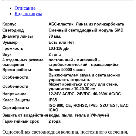
Описание
Код артикула
Корпус
АБС-пластик, Линза из поликарбоната
Светодиод
Сменный светодиодный модуль SMD
Диаметр линзы
70 мм,
Зуммер
Есть или Нет
Громкость
103-116 дБ
Звук
2 тона
4 отдельных режима
постоянный - мигающий -
освещения
стробоскопический - вращающийся
Время работы
более 50000 часов
Выключателем звука и света можно
Особенности
управлять отдельно.
Может крепиться к полу или стене,
Особенности
удлинитель: 10-20-30 см
Напряжение
12-24V AC/DC, 24V/DC, 40-260V AC/DC
Класс Защиты
IP65
ISO-900, CE, ROHS2, IP65, SZUTEST, EAC,
Сертификаты
ICAO
Защита от воздействия
воды, пыли, тепла и УФ-лучей
Гарантийный срок
2 года
Однослойная светодиодная колонна, постоянного свечения,