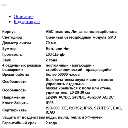
Описание
Код артикула
Корпус
АБС-пластик, Линза из поликарбоната
Светодиод
Сменный светодиодный модуль SMD
Диаметр линзы
70 мм,
Зуммер
Есть или Нет
Громкость
103-116 дБ
Звук
2 тона
4 отдельных режима
постоянный - мигающий -
освещения
стробоскопический - вращающийся
Время работы
более 50000 часов
Выключателем звука и света можно
Особенности
управлять отдельно.
Может крепиться к полу или стене,
Особенности
удлинитель: 10-20-30 см
Напряжение
12-24V AC/DC, 24V/DC, 40-260V AC/DC
Класс Защиты
IP65
ISO-900, CE, ROHS2, IP65, SZUTEST, EAC,
Сертификаты
ICAO
Защита от воздействия
воды, пыли, тепла и УФ-лучей
Гарантийный срок
2 года