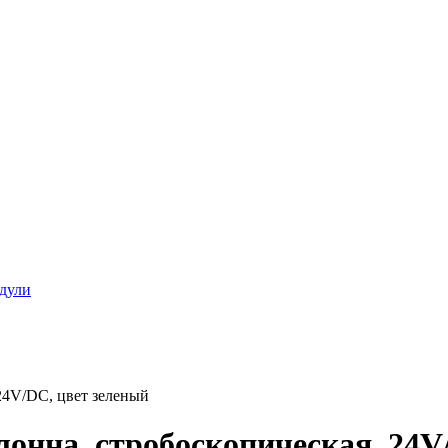
дули
24V/DC, цвет зеленый
онна, стробоскопическая, 24V