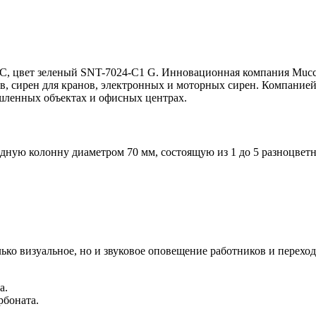
C, цвет зеленый SNT-7024-C1 G. Инновационная компания Mucco
, сирен для кранов, электронных и моторных сирен. Компанией 
ленных объектах и офисных центрах.
одную колонну диаметром 70 мм, состоящую из 1 до 5 разноцве
лько визуальное, но и звуковое оповещение работников и перех
а.
рбоната.