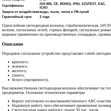
ISO-900, CE, ROHS2, IP65, SZUTEST, EAC,
Сертификаты
ICAO
Защита от воздействия
воды, пыли, тепла и УФ-лучей
Гарантийный срок
2 года
Однослойная светодиодная колонна, стробоскопическая, 24V/D
колонн, сигнальных огней, горных фонарей, сигнальных рожков
широкое применение на производственных площадках, промыш
Описание
Передовое сигнальное устройство представляет собой светоди
красного;
зеленого;
желтого;
синего;
белого (прозрачного).
Высококачественная светодиодная колонна обеспечивает не то
предприятия. Основные технические параметры
Корпус изготовлен из высококачественного ABC-пластик
Надежную работу линз обеспечивает применение полика
Светодиодная лампа работает свыше 50 тыс. часов.