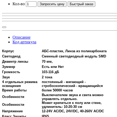
Кол-во
Запросить цену
Быстрый заказ
Описание
Код артикула
Корпус
АБС-пластик, Линза из поликарбоната
Светодиод
Сменный светодиодный модуль SMD
Диаметр линзы
70 мм,
Зуммер
Есть или Нет
Громкость
103-116 дБ
Звук
2 тона
4 отдельных режима
постоянный - мигающий -
освещения
стробоскопический - вращающийся
Время работы
более 50000 часов
Выключателем звука и света можно
Особенности
управлять отдельно.
Может крепиться к полу или стене,
Особенности
удлинитель: 10-20-30 см
Напряжение
12-24V AC/DC, 24V/DC, 40-260V AC/DC
Класс Защиты
IP65