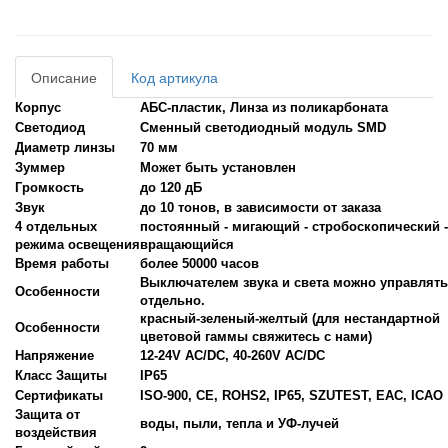
Описание
Код артикула
Корпус
АБС-пластик, Линза из поликарбоната
Светодиод
Сменный светодиодный модуль SMD
Диаметр линзы
70 мм
Зуммер
Может быть установлен
Громкость
до 120 дБ
Звук
до 10 тонов, в зависимости от заказа
4 отдельных
постоянный - мигающий - стробоскопический -
режима освещения
вращающийся
Время работы
более 50000 часов
Выключателем звука и света можно управлять
Особенности
отдельно.
красный-зеленый-желтый (для нестандартной
Особенности
цветовой гаммы свяжитесь с нами)
Напряжение
12-24V AC/DC, 40-260V AC/DC
Класс Защиты
IP65
Сертификаты
ISO-900, CE, ROHS2, IP65, SZUTEST, EAC, ICAO
Защита от
воды, пыли, тепла и УФ-лучей
воздействия