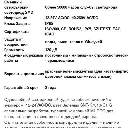
Сменный
сверхъяркий
более 50000 часов службы светодиода
светодиод SMD
Напряжение
12-24V AC/DC, 40-260V AC/DC
Класс Защиты
IP65
ISO-900, CE, ROHS2, IP65, SZUTEST, EAC,
Сертификаты
ICAO
Защита от
воды, пыли, тепла и УФ-лучей
воздействия
Громкость
120 дБ
4 отдельных режима
постоянный - мигающий - стробоскопическ
работы
- вращающийся
красный-зеленый-желтый (для нестандартн
Варианты цвета линз
цветовой гаммы свяжитесь с нами)
Гарантийный срок
2 года
Однослойный светодиодный гудок, стробоскопический с
зуммером, 12-24VAC/DC, цвет Зеленый SNT-K7013-C1 G
специально разработан турецкой компанией MUCCO для
использования в качестве светодиодной сирены.
Отличительная особенность конструкции изделия – наличие
до трех цветных светофильтров, расположенных вертикально.