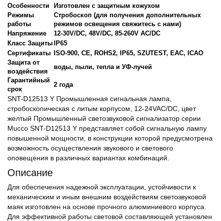
Особенности
Изготовлен с защитным кожухом
Режимы
Стробоскоп (для получения дополнительных
работы
режимов освещения свяжитесь с нами)
Напряжение
12-30V/DC, 48V/DC, 85-260V AC/DC
Класс Защиты
IP65
Сертификаты
ISO-900, CE, ROHS2, IP65, SZUTEST, EAC, ICAO
Защита от
воды, пыли, тепла и УФ-лучей
воздействия
Гарантийный
2 года
срок
SNT-D12513 Y Промышленная сигнальная лампа,
стробоскопическая с литым корпусом, 12-24VAC/DC, цвет
желтый Промышленный светозвуковой сигнализатор серии
Mucco SNT-D12513 Y представляет собой сигнальную лампу
повышенной мощности, в конструкции которой предусмотрена
возможность осуществления звукового и светового
оповещения в различных вариантах комбинаций.
Описание
Для обеспечения надежной эксплуатации, устойчивости к
механическим и иным внешним воздействиям светозвуковой
маяк изготовлен на основе прочного алюминиевого корпуса.
Для эффективной работы световой составляющей установлен