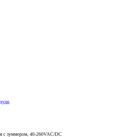
дули
ия с зуммером, 40-260VAC/DC