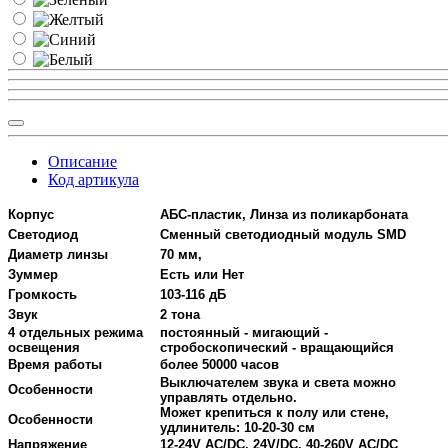
Описание
Код артикула
Корпус
АБС-пластик, Линза из поликарбоната
Светодиод
Сменный светодиодный модуль SMD
Диаметр линзы
70 мм,
Зуммер
Есть или Нет
Громкость
103-116 дБ
Звук
2 тона
4 отдельных режима
постоянный - мигающий -
освещения
стробоскопический - вращающийся
Время работы
более 50000 часов
Выключателем звука и света можно
Особенности
управлять отдельно.
Может крепиться к полу или стене,
Особенности
удлинитель: 10-20-30 см
Напряжение
12-24V AC/DC, 24V/DC, 40-260V AC/DC