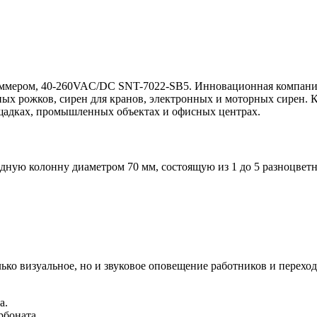
зуммером, 40-260VAC/DC SNT-7022-SB5. Инновационная компания
ных рожков, сирен для кранов, электронных и моторных сирен. 
щадках, промышленных объектах и офисных центрах.
одную колонну диаметром 70 мм, состоящую из 1 до 5 разноцве
лько визуальное, но и звуковое оповещение работников и перех
а.
рбоната.