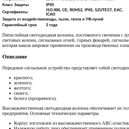
Класс Защиты
IP65
ISO-900, CE, ROHS2, IP65, SZUTEST, EAC,
Сертификаты
ICAO
Защита от воздействия
воды, пыли, тепла и УФ-лучей
Гарантийный срок
2 года
Пятислойная светодиодная колонна, постоянного свечения с 
световых колонн, сигнальных огней, горных фонарей, сигналь
которая нашла широкое применение на производственных пло
Описание
Передовое сигнальное устройство представляет собой светоди
красного;
зеленого;
желтого;
синего;
белого (прозрачного).
Высококачественная светодиодная колонна обеспечивает не то
предприятия. Основные технические параметры
Корпус изготовлен из высококачественного ABC-пластик
Надежную работу линз обеспечивает применение полика