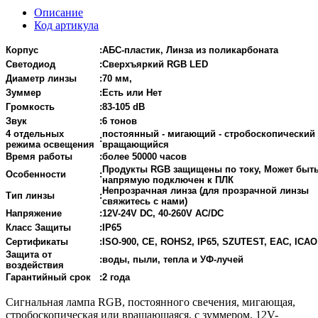
Описание
Код артикула
Корпус
:
АБС-пластик, Линза из поликарбоната
Светодиод
:
Сверхъяркий RGB LED
Диаметр линзы
:
70 мм,
Зуммер
:
Есть или Нет
Громкость
:
83-105 dB
Звук
:
6 тонов
4 отдельных
постоянный - мигающий - стробоскопический 
:
режима освещения
вращающийся
Время работы
:
более 50000 часов
Продукты RGB защищены по току, Может быт
Особенности
:
напрямую подключен к ПЛК
Непрозрачная линза (для прозрачной линзы
Тип линзы
:
свяжитесь с нами)
Напряжение
:
12V-24V DC, 40-260V AC/DC
Класс Защиты
:
IP65
Сертификаты
:
ISO-900, CE, ROHS2, IP65, SZUTEST, EAC, ICAO
Защита от
:
воды, пыли, тепла и УФ-лучей
воздействия
Гарантийный срок
:
2 года
Сигнальная лампа RGB, постоянного свечения, мигающая,
стробоскопическая или вращающаяся, с зуммером, 12V-