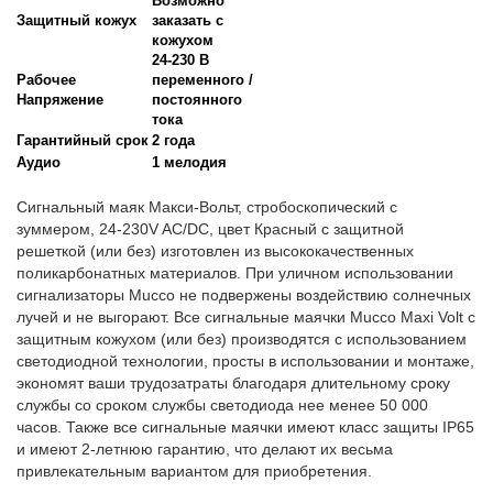
Возможно
Защитный кожух
заказать с
кожухом
24-230 В
Рабочее
переменного /
Напряжение
постоянного
тока
Гарантийный срок
2 года
Аудио
1 мелодия
Сигнальный маяк Макси-Вольт, стробоскопический с
зуммером, 24-230V AC/DC, цвет Красный с защитной
решеткой (или без) изготовлен из высококачественных
поликарбонатных материалов. При уличном использовании
сигнализаторы Mucco не подвержены воздействию солнечных
лучей и не выгорают. Все сигнальные маячки Mucco Maxi Volt с
защитным кожухом (или без) производятся с использованием
светодиодной технологии, просты в использовании и монтаже,
экономят ваши трудозатраты благодаря длительному сроку
службы со сроком службы светодиода нее менее 50 000
часов. Также все сигнальные маячки имеют класс защиты IP65
и имеют 2-летнюю гарантию, что делают их весьма
привлекательным вариантом для приобретения.