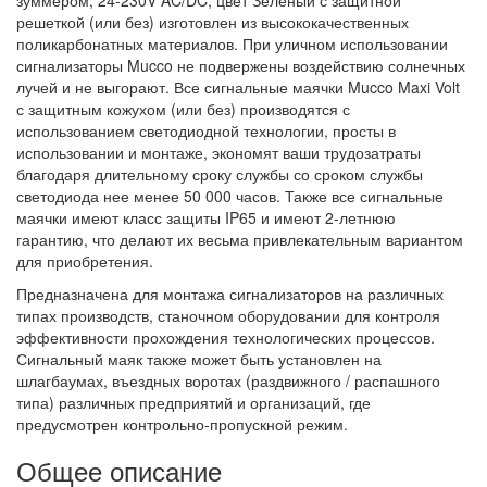
зуммером, 24-230V AC/DC, цвет Зеленый с защитной
решеткой (или без) изготовлен из высококачественных
поликарбонатных материалов. При уличном использовании
сигнализаторы Mucco не подвержены воздействию солнечных
лучей и не выгорают. Все сигнальные маячки Mucco Maxi Volt
с защитным кожухом (или без) производятся с
использованием светодиодной технологии, просты в
использовании и монтаже, экономят ваши трудозатраты
благодаря длительному сроку службы со сроком службы
светодиода нее менее 50 000 часов. Также все сигнальные
маячки имеют класс защиты IP65 и имеют 2-летнюю
гарантию, что делают их весьма привлекательным вариантом
для приобретения.
Предназначена для монтажа сигнализаторов на различных
типах производств, станочном оборудовании для контроля
эффективности прохождения технологических процессов.
Сигнальный маяк также может быть установлен на
шлагбаумах, въездных воротах (раздвижного / распашного
типа) различных предприятий и организаций, где
предусмотрен контрольно-пропускной режим.
Общее описание