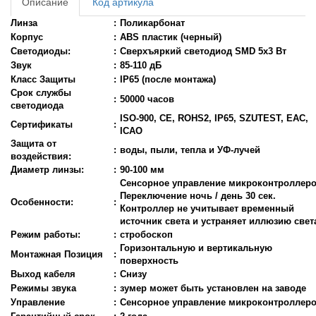
Описание
Код артикула
Линза
:
Поликарбонат
Корпус
:
ABS пластик (черный)
Светодиоды:
:
Сверхъяркий светодиод SMD 5x3 Вт
Звук
:
85-110 дБ
Класс Защиты
:
IP65 (после монтажа)
Срок службы
:
50000 часов
светодиода
ISO-900, CE, ROHS2, IP65, SZUTEST, EAC,
Сертификаты
:
ICAO
Защита от
:
воды, пыли, тепла и УФ-лучей
воздействия:
Диаметр линзы:
:
90-100 мм
Сенсорное управление микроконтроллер
Переключение ночь / день 30 сек.
Особенности:
:
Контроллер не учитывает временный
источник света и устраняет иллюзию свет
Режим работы:
:
стробоскоп
Горизонтальную и вертикальную
Монтажная Позиция
:
поверхность
Выход кабеля
:
Снизу
Режимы звука
:
зумер может быть установлен на заводе
Управление
:
Сенсорное управление микроконтроллер