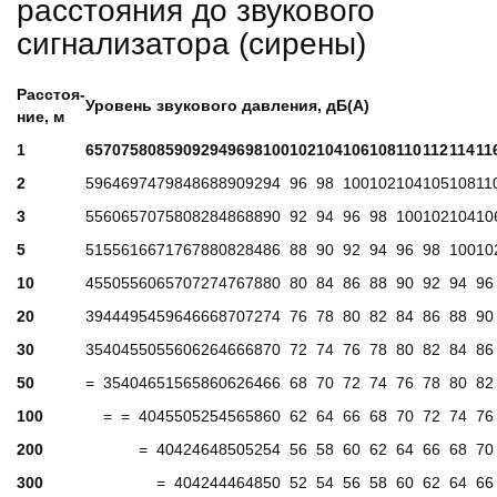
расстояния до звукового
сигнализатора (сирены)
Расстоя-
Уровень звукового давления, дБ(А)
ние, м
1
65
70
75
80
85
90
92
94
96
98
100
102
104
106
108
110
112
114
11
2
59
64
69
74
79
84
86
88
90
92
94
96
98
100
102
104
105
108
11
3
55
60
65
70
75
80
82
84
86
88
90
92
94
96
98
100
102
104
10
5
51
55
61
66
71
76
78
80
82
84
86
88
90
92
94
96
98
100
10
10
45
50
55
60
65
70
72
74
76
78
80
80
84
86
88
90
92
94
96
20
39
44
49
54
59
64
66
68
70
72
74
76
78
80
82
84
86
88
90
30
35
40
45
50
55
60
62
64
66
68
70
72
74
76
78
80
82
84
86
50
=
35
40
46
51
56
58
60
62
64
66
68
70
72
74
76
78
80
82
100
=
=
40
45
50
52
54
56
58
60
62
64
66
68
70
72
74
76
200
=
40
42
46
48
50
52
54
56
58
60
62
64
66
68
70
300
=
40
42
44
46
48
50
52
54
56
58
60
62
64
66