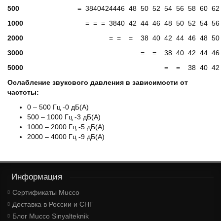
500
=
38
40
42
44
46
48
50
52
54
56
58
60
62
1000
=
=
=
38
40
42
44
46
48
50
52
54
56
2000
=
=
=
38
40
42
44
46
48
50
3000
=
=
38
40
42
44
46
5000
=
=
38
40
42
Ослабление звукового давления в зависимости от
частоты:
0 – 500 Гц -0 дБ(А)
500 – 1000 Гц -3 дБ(А)
1000 – 2000 Гц -5 дБ(А)
2000 – 4000 Гц -9 дБ(А)
Информация
Сертификаты Mucco
Доставка в России и СНГ
Блог Mucco Sinyalteknik