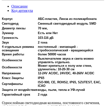
Описание
Код артикула
Корпус
АБС-пластик, Линза из поликарбоната
Светодиод
Сменный светодиодный модуль SMD
Диаметр линзы
70 мм,
Зуммер
Есть или Нет
Громкость
103-116 дБ
Звук
2 тона
4 отдельных режима
постоянный - мигающий -
освещения
стробоскопический - вращающийся
Время работы
более 50000 часов
Выключателем звука и света можно
Особенности
управлять отдельно.
Может крепиться к полу или стене,
Особенности
удлинитель: 10-20-30 см
Напряжение
12-24V AC/DC, 24V/DC, 40-260V AC/DC
Класс Защиты
IP65
ISO-900, CE, ROHS2, IP65, SZUTEST, EAC,
Сертификаты
ICAO
Защита от воздействия
воды, пыли, тепла и УФ-лучей
Гарантийный срок
2 года
Однослойная светодиодная колонна, постоянного свечения,