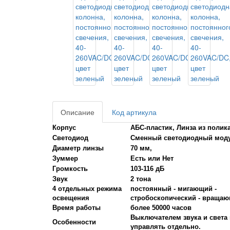
Описание
Код артикула
Корпус
АБС-пластик, Линза из полик
Светодиод
Сменный светодиодный мод
Диаметр линзы
70 мм,
Зуммер
Есть или Нет
Громкость
103-116 дБ
Звук
2 тона
4 отдельных режима
постоянный - мигающий -
освещения
стробоскопический - враща
Время работы
более 50000 часов
Выключателем звука и света
Особенности
управлять отдельно.