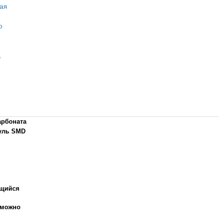
арбоната
уль SMD
ющийся
 можно