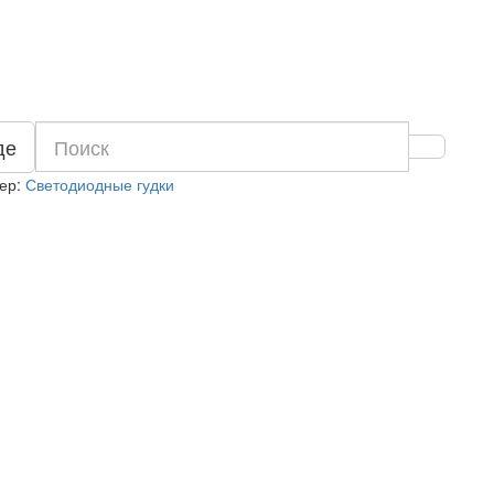
де
ер:
Светодиодные гудки