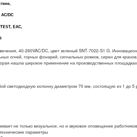
стене,
V AC/DC
UTEST, EAC,
й
свечения, 40-260VAC/DC, цвет зеленый SNT-7022-S1 G. Инновацио
льных огней, горных фонарей, сигнальных рожков, сирен для крано
оторая нашла широкое применение на производственных площадка
бой светодиодную колонну диаметром 70 мм, состоящую из 1 до 5
вает не только визуальное, но и звуковое оповещение работников
технические параметры