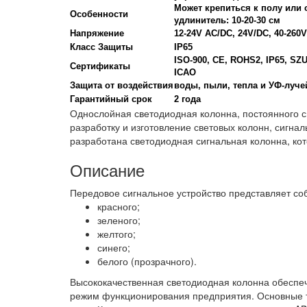
Может крепиться к полу или 
Особенности
удлинитель: 10-20-30 см
Напряжение
12-24V AC/DC, 24V/DC, 40-260
Класс Защиты
IP65
ISO-900, CE, ROHS2, IP65, SZ
Сертификаты
ICAO
Защита от воздействия
воды, пыли, тепла и УФ-луче
Гарантийный срок
2 года
Однослойная светодиодная колонна, постоянного 
разработку и изготовление световых колонн, сигна
разработана светодиодная сигнальная колонна, к
Описание
Передовое сигнальное устройство представляет со
красного;
зеленого;
желтого;
синего;
белого (прозрачного).
Высококачественная светодиодная колонна обеспечи
режим функционирования предприятия. Основные 