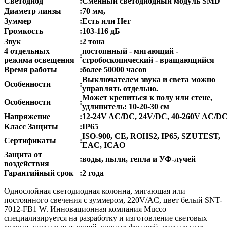
Светодиод
:
Сменный светодиодный модуль SMD
Диаметр линзы
:
70 мм,
Зуммер
:
Есть или Нет
Громкость
:
103-116 дБ
Звук
:
2 тона
4 отдельных
постоянный - мигающий -
:
режима освещения
стробоскопический - вращающийся
Время работы
:
более 50000 часов
Выключателем звука и света можно
Особенности
:
управлять отдельно.
Может крепиться к полу или стене,
Особенности
:
удлинитель: 10-20-30 см
Напряжение
:
12-24V AC/DC, 24V/DC, 40-260V AC/D
Класс Защиты
:
IP65
ISO-900, CE, ROHS2, IP65, SZUTEST,
Сертификаты
:
EAC, ICAO
Защита от
:
воды, пыли, тепла и УФ-лучей
воздействия
Гарантийный срок
:
2 года
Однослойная светодиодная колонна, мигающая или
постоянного свечения с зуммером, 220V/AC, цвет белый SNT-
7012-FB1 W. Инновационная компания Mucco
специализируется на разработку и изготовление световых