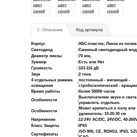
Описание
Код артикула
Корпус
:
АБС-пластик, Линза из поли
Светодиод
:
Сменный светодиодный мод
Диаметр линзы
:
70 мм,
Зуммер
:
Есть или Нет
Громкость
:
103-116 дБ
Звук
:
2 тона
4 отдельных режима
постоянный - мигающий -
:
освещения
стробоскопический - враща
Время работы
:
более 50000 часов
Выключателем звука и свет
Особенности
:
управлять отдельно.
Может крепиться к полу или 
Особенности
:
удлинитель: 10-20-30 см
Напряжение
:
12-24V AC/DC, 24V/DC, 40-260
Класс Защиты
:
IP65
ISO-900, CE, ROHS2, IP65, S
Сертификаты
:
ICAO