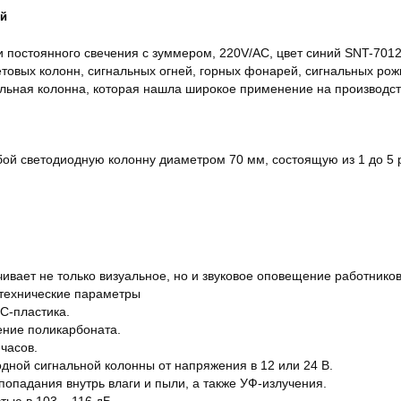
ей
 постоянного свечения с зуммером, 220V/AC, цвет синий SNT-701
етовых колонн, сигнальных огней, горных фонарей, сигнальных рож
альная колонна, которая нашла широкое применение на производ
бой светодиодную колонну диаметром 70 мм, состоящую из 1 до 5
вает не только визуальное, но и звуковое оповещение работников
технические параметры
C-пластика.
ение поликарбоната.
часов.
дной сигнальной колонны от напряжения в 12 или 24 В.
опадания внутрь влаги и пыли, а также УФ-излучения.