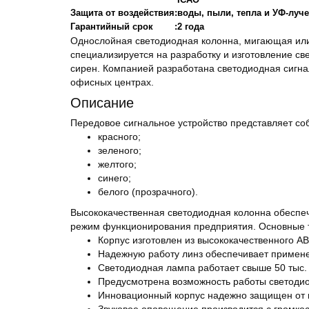
Защита от воздействия
:
воды, пыли, тепла и УФ-луч
Гарантийный срок
:
2 года
Однослойная светодиодная колонна, мигающая или
специализируется на разработку и изготовление св
сирен. Компанией разработана светодиодная сигн
офисных центрах.
Описание
Передовое сигнальное устройство представляет со
красного;
зеленого;
желтого;
синего;
белого (прозрачного).
Высококачественная светодиодная колонна обеспечи
режим функционирования предприятия. Основные 
Корпус изготовлен из высококачественного AB
Надежную работу линз обеспечивает примен
Светодиодная лампа работает свыше 50 тыс. 
Предусмотрена возможность работы светодио
Инновационный корпус надежно защищен от п