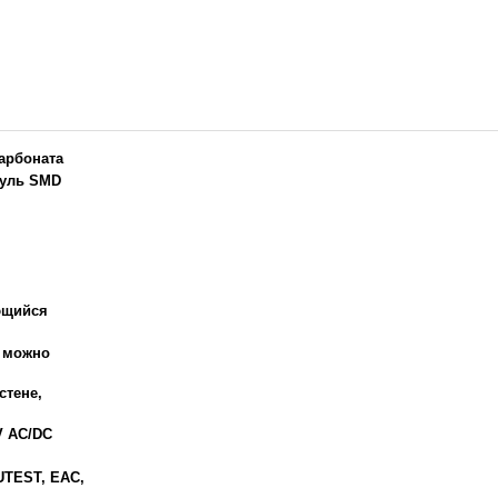
карбоната
уль SMD
ющийся
а можно
стене,
V AC/DC
ZUTEST, EAC,