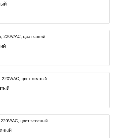
лый
ний
лтый
леный