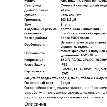
Корпус
АБС-пластик, Линза из полик
Светодиод
Сменный светодиодный мод
Диаметр линзы
70 мм,
Зуммер
Есть или Нет
Громкость
103-116 дБ
Звук
2 тона
4 отдельных режима
постоянный - мигающий -
освещения
стробоскопический - враща
Время работы
более 50000 часов
Выключателем звука и света
Особенности
управлять отдельно.
Может крепиться к полу или 
Особенности
удлинитель: 10-20-30 см
Напряжение
12-24V AC/DC, 24V/DC, 40-260
Класс Защиты
IP65
ISO-900, CE, ROHS2, IP65, SZ
Сертификаты
ICAO
Защита от воздействия
воды, пыли, тепла и УФ-луче
Гарантийный срок
2 года
Однослойная светодиодная колонна, стробоскопич
разработку и изготовление световых колонн, сигна
разработана светодиодная сигнальная колонна, к
Описание