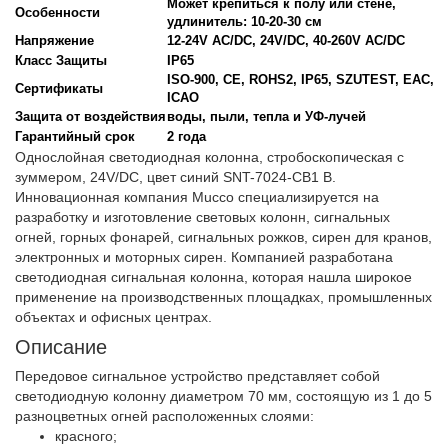
Может крепиться к полу или стене,
Особенности
удлинитель: 10-20-30 см
Напряжение
12-24V AC/DC, 24V/DC, 40-260V AC/DC
Класс Защиты
IP65
ISO-900, CE, ROHS2, IP65, SZUTEST, EAC,
Сертификаты
ICAO
Защита от воздействия
воды, пыли, тепла и УФ-лучей
Гарантийный срок
2 года
Однослойная светодиодная колонна, стробоскопическая с
зуммером, 24V/DC, цвет синий SNT-7024-CB1 B.
Инновационная компания Mucco специализируется на
разработку и изготовление световых колонн, сигнальных
огней, горных фонарей, сигнальных рожков, сирен для кранов,
электронных и моторных сирен. Компанией разработана
светодиодная сигнальная колонна, которая нашла широкое
применение на производственных площадках, промышленных
объектах и офисных центрах.
Описание
Передовое сигнальное устройство представляет собой
светодиодную колонну диаметром 70 мм, состоящую из 1 до 5
разноцветных огней расположенных слоями:
красного;