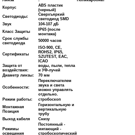
ABS пластик
Корпус
(черный)
Сверхъяркий
Светодиоды:
светодиод SMD
Звук
104-107 дБ
IP65 (после
Класс Защиты
монтажа)
Срок службы
50000 часов
светодиода
ISO-900, CE,
ROHS2, IP65,
Сертификаты
SZUTEST, EAC,
ICAO
Защита от
воды, пыли, тепла
воздействия:
и УФ-лучей
Диаметр линзы:
70 мм
Переключателем
звука и света
Особенности:
можно управлять
отдельно.
Режим работы:
стробоскоп
Горизонтальную и
Монтажная
вертикальную
Позиция
трубу
Выход кабеля
Снизу
Постоянный -
Режимы
мигающий -
освещения
стробоскопический