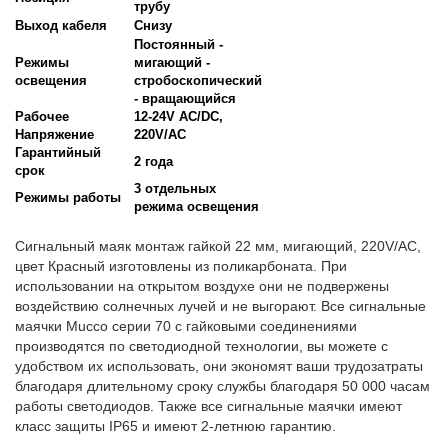
трубу
Выход кабеля
Снизу
Постоянный -
Режимы
мигающий -
освещения
стробоскопический
- вращающийся
Рабочее
12-24V AC/DC,
Напряжение
220V/AC
Гарантийный
2 года
срок
3 отдельных
Режимы работы
режима освещения
Сигнальный маяк монтаж гайкой 22 мм, мигающий, 220V/AC,
цвет Красный изготовлены из поликарбоната. При
использовании на открытом воздухе они не подвержены
воздействию солнечных лучей и не выгорают. Все сигнальные
маячки Mucco серии 70 с гайковыми соединениями
производятся по светодиодной технологии, вы можете с
удобством их использовать, они экономят ваши трудозатраты
благодаря длительному сроку службы благодаря 50 000 часам
работы светодиодов. Также все сигнальные маячки имеют
класс защиты IP65 и имеют 2-летнюю гарантию.