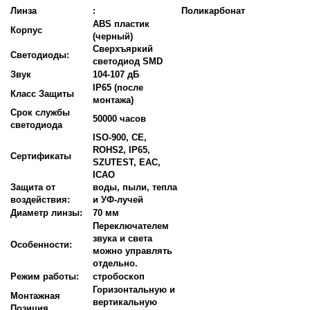
Линза
:
Поликарбонат
ABS пластик
Корпус
(черный)
Сверхъяркий
Светодиоды:
светодиод SMD
Звук
104-107 дБ
IP65 (после
Класс Защиты
монтажа)
Срок службы
50000 часов
светодиода
ISO-900, CE,
ROHS2, IP65,
Сертификаты
SZUTEST, EAC,
ICAO
Защита от
воды, пыли, тепла
воздействия:
и УФ-лучей
Диаметр линзы:
70 мм
Переключателем
звука и света
Особенности:
можно управлять
отдельно.
Режим работы:
стробоскоп
Горизонтальную и
Монтажная
вертикальную
Позиция